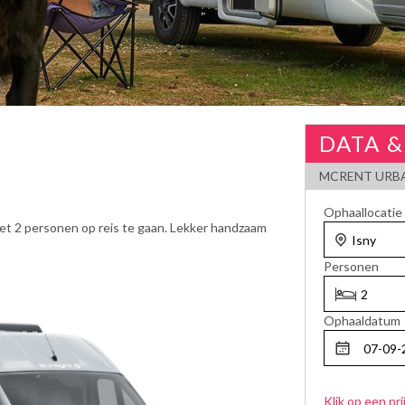
DATA &
MCRENT URBA
Ophaallocatie
et 2 personen op reis te gaan. Lekker handzaam
Personen
Ophaaldatum
Klik op een pri