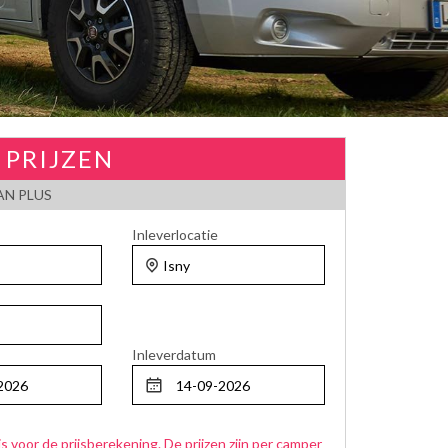
 PRIJZEN
N PLUS
Inleverlocatie
Inleverdatum
js voor de prijsberekening. De prijzen zijn per camper