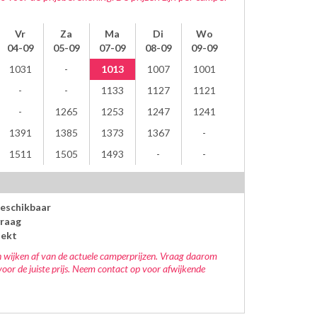
Vr
Za
Ma
Di
Wo
04-09
05-09
07-09
08-09
09-09
1031
1013
1007
1001
1133
1127
1121
1265
1253
1247
1241
1391
1385
1373
1367
1511
1505
1493
beschikbaar
raag
oekt
 wijken af van de actuele camperprijzen. Vraag daarom
voor de juiste prijs. Neem contact op voor afwijkende