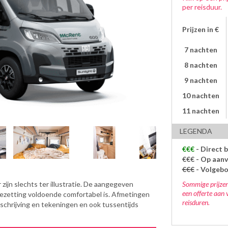
per reisduur.
Prijzen in €
7 nachten
8 nachten
9 nachten
10 nachten
11 nachten
LEGENDA
€€€
- Direct 
€€€
- Op aanv
€€€
- Volgeb
Sommige prijzen
zijn slechts ter illustratie. De aangegeven
een offerte aan 
bezetting voldoende comfortabel is. Afmetingen
reisduren.
eschrijving en tekeningen en ook tussentijds