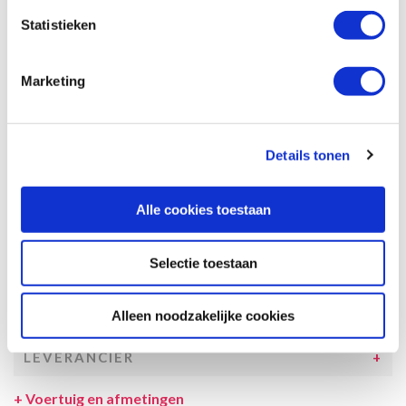
garantie dat de maximale bezetting voldoende comfortabel is.
Statistieken
Afmetingen en het interieur kunnen in werkelijkheid afwijken van
beschrijving en tekeningen en ook tussentijds gewijzigd worden.
Marketing
SPECIFICATIES CAMPER
UITRUSTING CAMPER
Details tonen
INCLUSIEF/EXCLUSIEF
VERZEKERINGEN
Alle cookies toestaan
VOORWAARDEN
Selectie toestaan
SPECIALS
Alleen noodzakelijke cookies
TOESLAGEN
LEVERANCIER
+
Voertuig en afmetingen