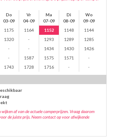
Do
Vr
Ma
Di
Wo
03-09
04-09
07-09
08-09
09-09
1175
1164
1152
1148
1144
1320
1293
1289
1285
1434
1430
1426
1587
1575
1571
1743
1728
1716
beschikbaar
raag
oekt
 wijken af van de actuele camperprijzen. Vraag daarom
voor de juiste prijs. Neem contact op voor afwijkende