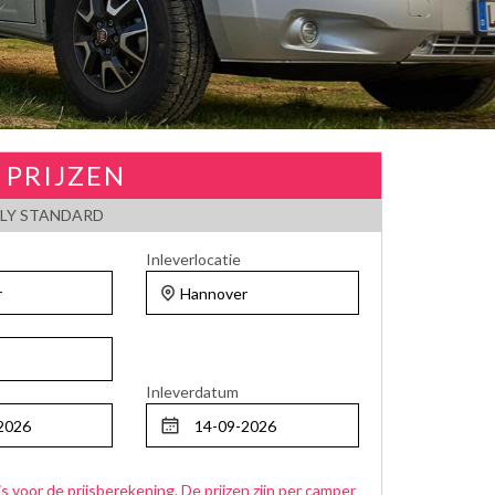
 PRIJZEN
LY STANDARD
Inleverlocatie
Inleverdatum
js voor de prijsberekening. De prijzen zijn per camper