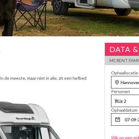
DATA &
d
MCRENT FAMI
Ophaallocatie
n de meeste, maar niet in alle, zit een hefbed
Personen
Ophaaldatum
Klik op een pri