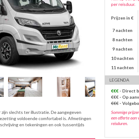
per reisduur.
Prijzen in €
7 nachten
8 nachten
9 nachten
10 nachten
11 nachten
LEGENDA
€€€
- Direct 
€€€
- Op aanv
€€€
- Volgeb
Sommige prijzen
zijn slechts ter illustratie. De aangegeven
een offerte aan 
bezetting voldoende comfortabel is. Afmetingen
reisduren.
eschrijving en tekeningen en ook tussentijds