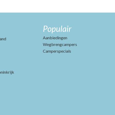
Populair
Aanbiedingen
and
Wegbrengcampers
Camperspecials
ninkrijk