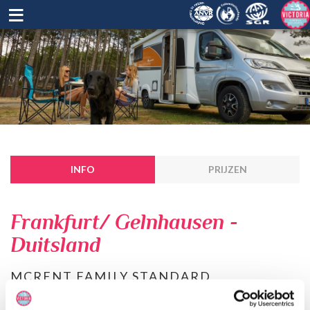
≡
INFO
PRIJZEN
Frankfurt/ Gelnhausen -
Duitsland
MCRENT FAMILY STANDARD
De Family Standard Campers zijn halfintegraal campers. In de
meeste, maar niet in alle, zit een hefbed boven de cabine. Er is