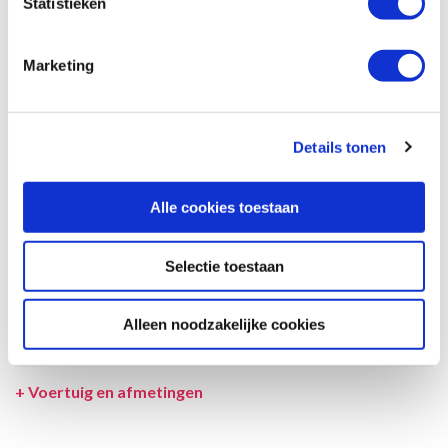
Statistieken
garantie dat de maximale bezetting voldoende comfortabel is.
Afmetingen en het interieur kunnen in werkelijkheid afwijken van
beschrijving en tekeningen en ook tussentijds gewijzigd worden.
Marketing
SPECIFICATIES CAMPER
UITRUSTING CAMPER
Details tonen
INCLUSIEF/EXCLUSIEF
Alle cookies toestaan
VERZEKERINGEN
VOORWAARDEN
Selectie toestaan
SPECIALS
Alleen noodzakelijke cookies
LEVERANCIER
+
Voertuig en afmetingen