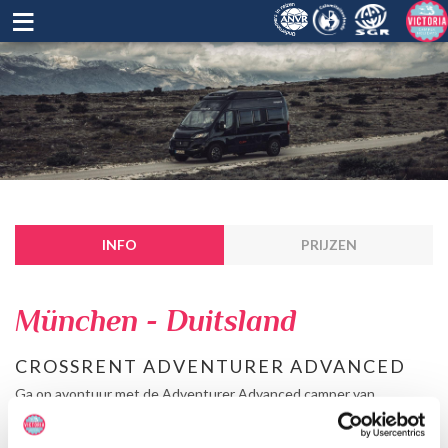
≡
INFO
PRIJZEN
München - Duitsland
CROSSRENT ADVENTURER ADVANCED
Ga op avontuur met de Adventurer Advanced camper van
CROSSRENT! Deze ruime campervan biedt plaats aan maar liefst
vier personen en is uitgerust met een compacte keuken en