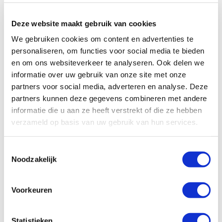
badkamer. Perfect voor een onvergetelijke camperreis!
Deze website maakt gebruik van cookies
We gebruiken cookies om content en advertenties te
personaliseren, om functies voor social media te bieden
en om ons websiteverkeer te analyseren. Ook delen we
informatie over uw gebruik van onze site met onze
partners voor social media, adverteren en analyse. Deze
partners kunnen deze gegevens combineren met andere
informatie die u aan ze heeft verstrekt of die ze hebben
verzameld op basis van uw gebruik van hun services.
Toestemmingsselectie
Noodzakelijk
Voorkeuren
Specificaties, tekeningen en plattegrond van de camper zijn
slechts ter illustratie. De aangegeven hoeveelheid bedden is geen
Statistieken
garantie dat de maximale bezetting voldoende comfortabel is.