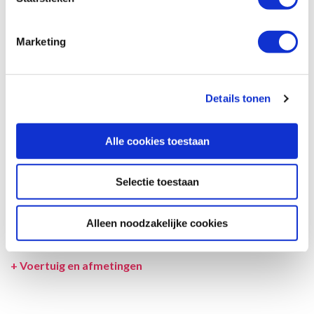
Afmetingen en het interieur kunnen in werkelijkheid afwijken van
beschrijving en tekeningen en ook tussentijds gewijzigd worden.
Marketing
SPECIFICATIES CAMPER
UITRUSTING CAMPER
Details tonen
INCLUSIEF/EXCLUSIEF
Alle cookies toestaan
VERZEKERINGEN
VOORWAARDEN
Selectie toestaan
SPECIALS
Alleen noodzakelijke cookies
LEVERANCIER
+
Voertuig en afmetingen