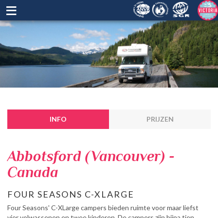
≡
INFO
PRIJZEN
Abbotsford (Vancouver) -
Canada
FOUR SEASONS C-XLARGE
Four Seasons' C-XLarge campers bieden ruimte voor maar liefst
vier volwassenen en twee kinderen. De campers zijn bijna tien