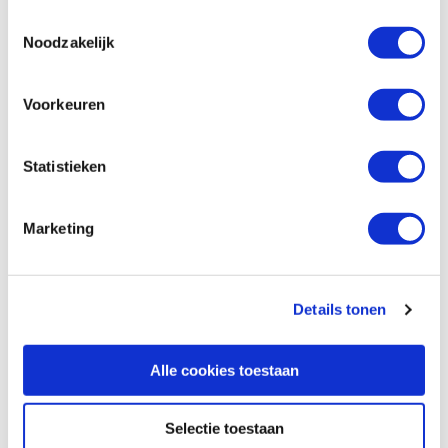
Toestemmingsselectie
Noodzakelijk
Voorkeuren
Statistieken
Marketing
Specificaties, tekeningen en plattegrond van de camper zijn
Details tonen
slechts ter illustratie. De aangegeven hoeveelheid bedden is geen
garantie dat de maximale bezetting voldoende comfortabel is.
Afmetingen en het interieur kunnen in werkelijkheid afwijken van
Alle cookies toestaan
beschrijving en tekeningen en ook tussentijds gewijzigd worden.
SPECIFICATIES CAMPER
Selectie toestaan