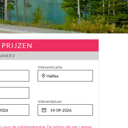
 PRIJZEN
AVER 2
Inleverlocatie
Inleverdatum
js voor de prijsberekening. De prijzen zijn per camper