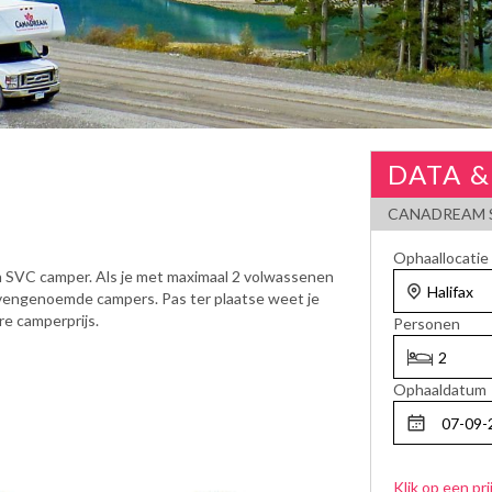
DATA &
CANADREAM S
Ophaallocatie
n SVC camper. Als je met maximaal 2 volwassenen
 bovengenoemde campers. Pas ter plaatse weet je
re camperprijs.
Personen
Ophaaldatum
Klik op een pri