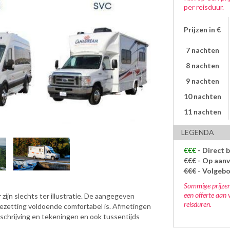
per reisduur.
Prijzen in €
7 nachten
8 nachten
9 nachten
10 nachten
11 nachten
LEGENDA
€€€
- Direct 
€€€
- Op aanv
€€€
- Volgeb
Sommige prijzen
een offerte aan 
zijn slechts ter illustratie. De aangegeven
reisduren.
bezetting voldoende comfortabel is. Afmetingen
eschrijving en tekeningen en ook tussentijds