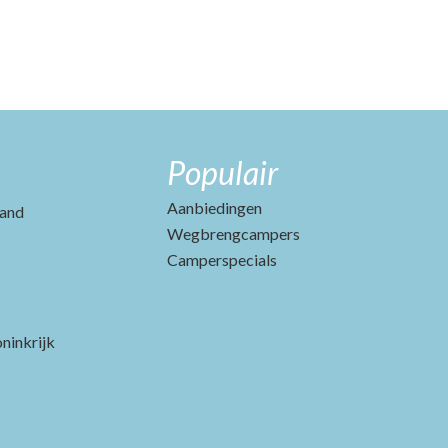
Populair
Aanbiedingen
and
Wegbrengcampers
Camperspecials
ninkrijk