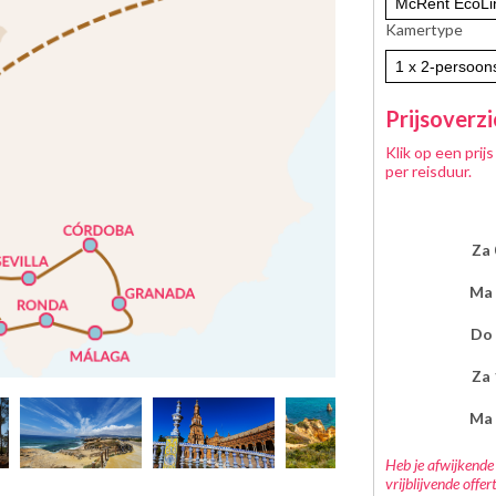
Kamertype
Prijsoverzi
Klik op een prij
per reisduur.
za
m
do
za
m
Heb je afwijkende 
vrijblijvende offe