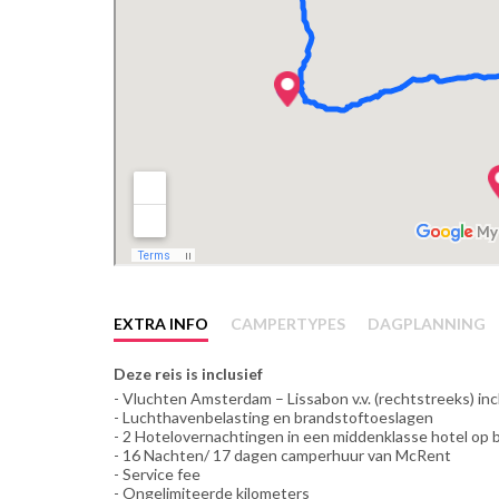
EXTRA INFO
CAMPERTYPES
DAGPLANNING
Deze reis is inclusief
- Vluchten Amsterdam – Lissabon v.v. (rechtstreeks) in
- Luchthavenbelasting en brandstoftoeslagen
- 2 Hotelovernachtingen in een middenklasse hotel op b
- 16 Nachten/ 17 dagen camperhuur van McRent
- Service fee
- Ongelimiteerde kilometers