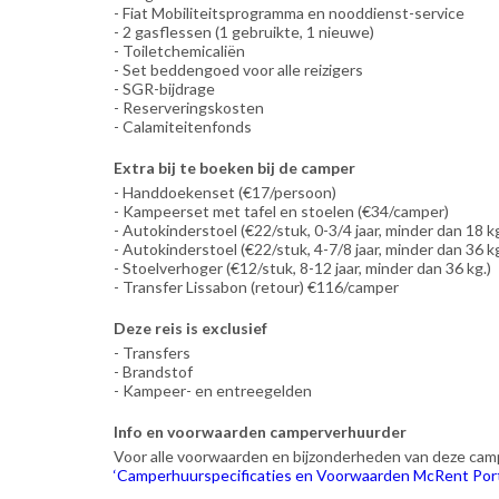
- Fiat Mobiliteitsprogramma en nooddienst-service
- 2 gasflessen (1 gebruikte, 1 nieuwe)
- Toiletchemicaliën
- Set beddengoed voor alle reizigers
- SGR-bijdrage
- Reserveringskosten
- Calamiteitenfonds
Extra bij te boeken bij de camper
- Handdoekenset (€17/persoon)
- Kampeerset met tafel en stoelen (€34/camper)
- Autokinderstoel (€22/stuk, 0-3/4 jaar, minder dan 18 kg
- Autokinderstoel (€22/stuk, 4-7/8 jaar, minder dan 36 kg
- Stoelverhoger (€12/stuk, 8-12 jaar, minder dan 36 kg.)
- Transfer Lissabon (retour) €116/camper
Deze reis is exclusief
- Transfers
- Brandstof
- Kampeer- en entreegelden
Info en voorwaarden camperverhuurder
Voor alle voorwaarden en bijzonderheden van deze cam
‘Camperhuurspecificaties en Voorwaarden McRent Por