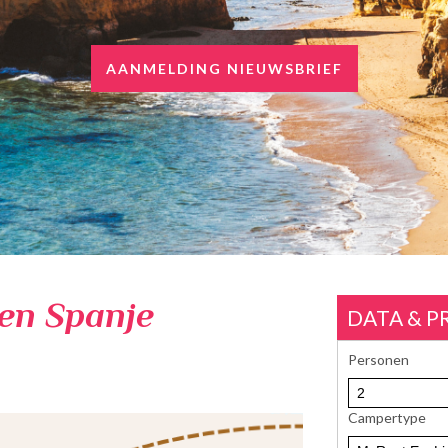
AANMELDING NIEUWSBRIEF
en Spanje
DATA & P
Personen
Campertype