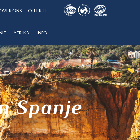
OVER ONS
OFFERTE
NIË
AFRIKA
INFO
n Spanje
E