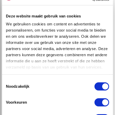
Deze website maakt gebruik van cookies
We gebruiken cookies om content en advertenties te
personaliseren, om functies voor social media te bieden
en om ons websiteverkeer te analyseren. Ook delen we
informatie over uw gebruik van onze site met onze
partners voor social media, adverteren en analyse. Deze
EXTRA INFO
CAMPERTYPES
DAGPLANNING
partners kunnen deze gegevens combineren met andere
Deze reis is inclusief
informatie die u aan ze heeft verstrekt of die ze hebben
- Vluchten Amsterdam – Tallinn (rechtstreeks) inclusief 1 stuk
verzameld op basis van uw gebruik van hun services.
ruimbagage per persoon
- Luchthavenbelasting en brandstoftoeslagen
- 2 Hotelovernachtingen in een middenklasse hotel in het centrum
Toestemmingsselectie
op basis van logies
Noodzakelijk
- 18 Nachten/ 19 dagen camperhuur van Touring Cars
- 1 Hotelovernachting in een middelklasse hotel nabij de
luchthaven op basis van logies
- Klaarmaakkosten
Voorkeuren
- Ongelimiteerde kilometers
- Keukenuitrusting
- Navigatiesysteem