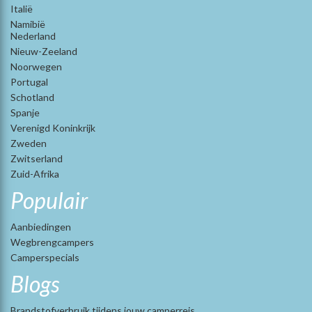
Italië
Namibië
Nederland
Nieuw-Zeeland
Noorwegen
Portugal
Schotland
Spanje
Verenigd Koninkrijk
Zweden
Zwitserland
Zuid-Afrika
Populair
Aanbiedingen
Wegbrengcampers
Camperspecials
Blogs
Brandstofverbruik tijdens jouw camperreis