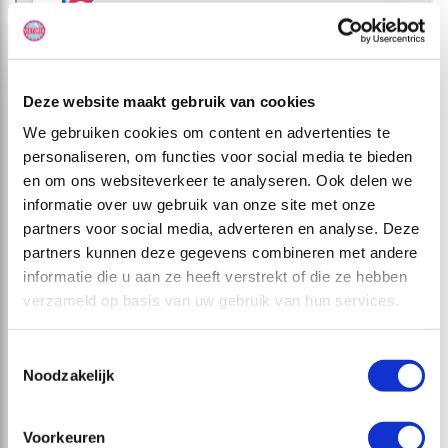
Deze website maakt gebruik van cookies
We gebruiken cookies om content en advertenties te
EXTRA INFO
CAMPERTYPES
DAGPLANNING
personaliseren, om functies voor social media te bieden
Deze reis is inclusief
en om ons websiteverkeer te analyseren. Ook delen we
- Vluchten Amsterdam – Atlanta v.v. met overstap
informatie over uw gebruik van onze site met onze
- Luchthavenbelasting en brandstoftoeslagen
partners voor social media, adverteren en analyse. Deze
- 1 stuk ruimbagage per persoon
- 1 hotelovernachting op basis van logies nabij de luchthaven
partners kunnen deze gegevens combineren met andere
- 15 dagen/14 nachten camperhuur van Cruise America
informatie die u aan ze heeft verstrekt of die ze hebben
- Camperverzekering Noord-Amerika
verzameld op basis van uw gebruik van hun services.
- 2.000 mijl
- Camperuitrusting (eet- en kookgerei)
- Persoonlijke uitrustingen voor alle reizigers
- SGR-bijdrage
Toestemmingsselectie
- Reserveringskosten
Noodzakelijk
- Calamiteitenfonds
Extra bij te boeken bij de camper
Voorkeuren
- Mijlenpakketten van 500 mijl (€160/pakket)