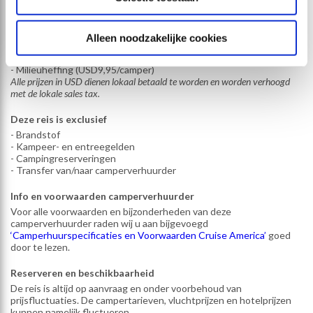
Alle prijzen in USD dienen lokaal betaald te worden en worden verhoogd
met de lokale sales tax.
Alleen noodzakelijke cookies
Bijkomende kosten (verplicht)
- Meer gereden mijlen dan ingekocht (USD0,38/mijl)
- Milieuheffing (USD9,95/camper)
Alle prijzen in USD dienen lokaal betaald te worden en worden verhoogd
met de lokale sales tax.
Deze reis is exclusief
- Brandstof
- Kampeer- en entreegelden
- Campingreserveringen
- Transfer van/naar camperverhuurder
Info en voorwaarden camperverhuurder
Voor alle voorwaarden en bijzonderheden van deze
camperverhuurder raden wij u aan bijgevoegd
‘Camperhuurspecificaties en Voorwaarden Cruise America’
goed
door te lezen.
Reserveren en beschikbaarheid
De reis is altijd op aanvraag en onder voorbehoud van
prijsfluctuaties. De campertarieven, vluchtprijzen en hotelprijzen
kunnen namelijk fluctueren.