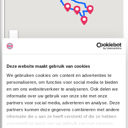
Deze website maakt gebruik van cookies
EXTRA INFO
CAMPERTYPES
DAGPLANNING
We gebruiken cookies om content en advertenties te
Deze reis is inclusief
personaliseren, om functies voor social media te bieden
- Vluchten Amsterdam – San Francisco v.v. met overstap
en om ons websiteverkeer te analyseren. Ook delen we
- Luchthavenbelasting en brandstoftoeslagen
informatie over uw gebruik van onze site met onze
- 1 stuk ruimbagage per persoon
partners voor social media, adverteren en analyse. Deze
- 2 hotelovernachtingen op basis van logies in het centrum van San
Francisco
partners kunnen deze gegevens combineren met andere
- Transfer van de luchthaven naar het centrum van San Francisco
informatie die u aan ze heeft verstrekt of die ze hebben
- 20 dagen/19 nachten camperhuur van Cruise America
- Camperverzekering Noord-Amerika
verzameld op basis van uw gebruik van hun services.
- Persoonlijke uitrustingen voor alle reizigers