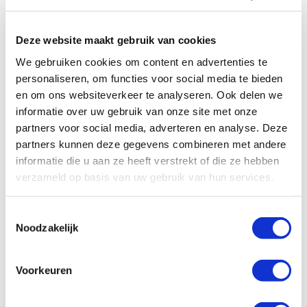
Door naar Salamanca, een levendige studentenstad met veel
historische monumenten. Vanuit de stad kun je ook een bezoek
brengen aan Cáceres, een UNESCO Werelderfgoedstad waar u
Deze website maakt gebruik van cookies
kunt wandelen door het historische centrum met smalle straatjes.
Avila staat bekend om de fortachtige Catedral de San Salvador en
We gebruiken cookies om content en advertenties te
een prachtige stadsmuur. In Segovia raden wij het Alcázar aan en
personaliseren, om functies voor social media te bieden
vanuit Segovia kun je gemakkelijk een uitstapje maken naar La
en om ons websiteverkeer te analyseren. Ook delen we
Granja de San Ildefonso en El Escorial. De laatste nacht verblijf je
in de omgeving van Madrid waar de camper weer teruggebracht
informatie over uw gebruik van onze site met onze
wordt.
partners voor social media, adverteren en analyse. Deze
partners kunnen deze gegevens combineren met andere
informatie die u aan ze heeft verstrekt of die ze hebben
Wil jemeer informatie, persoonlijk advies of een offerte over een
verzameld op basis van uw gebruik van hun services.
camper huren in Spanje? Bel 072-2010175 of
klik hier
. Wij nemen
dan per omgaande contact met je op.
Toestemmingsselectie
Noodzakelijk
Voorkeuren