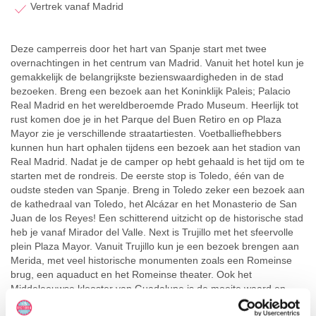
Vertrek vanaf Madrid
Deze camperreis door het hart van Spanje start met twee
overnachtingen in het centrum van Madrid. Vanuit het hotel kun je
gemakkelijk de belangrijkste bezienswaardigheden in de stad
bezoeken. Breng een bezoek aan het Koninklijk Paleis; Palacio
Real Madrid en het wereldberoemde Prado Museum. Heerlijk tot
rust komen doe je in het Parque del Buen Retiro en op Plaza
Mayor zie je verschillende straatartiesten. Voetballiefhebbers
kunnen hun hart ophalen tijdens een bezoek aan het stadion van
Real Madrid. Nadat je de camper op hebt gehaald is het tijd om te
starten met de rondreis. De eerste stop is Toledo, één van de
oudste steden van Spanje. Breng in Toledo zeker een bezoek aan
de kathedraal van Toledo, het Alcázar en het Monasterio de San
Juan de los Reyes! Een schitterend uitzicht op de historische stad
heb je vanaf Mirador del Valle. Next is Trujillo met het sfeervolle
plein Plaza Mayor. Vanuit Trujillo kun je een bezoek brengen aan
Merida, met veel historische monumenten zoals een Romeinse
brug, een aquaduct en het Romeinse theater. Ook het
Middeleeuwse klooster van Guadalupe is de moeite waard en
natuurliefhebbers halen hun hart op in Nationaal Park Monfragüe.