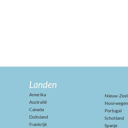
Landen
Amerika
Nieuw-Zeel
Australië
Noorwegen
Canada
Portugal
Duitsland
Schotland
Frankrijk
Spanje