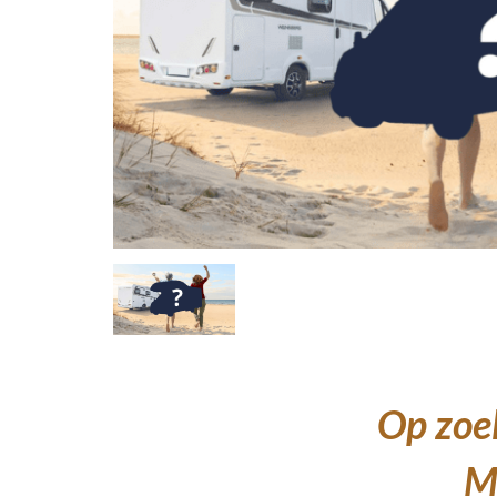
Op zoek
Me