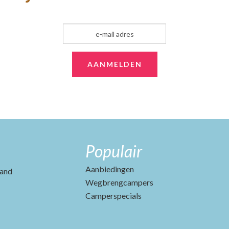
Populair
Aanbiedingen
and
Wegbrengcampers
Camperspecials