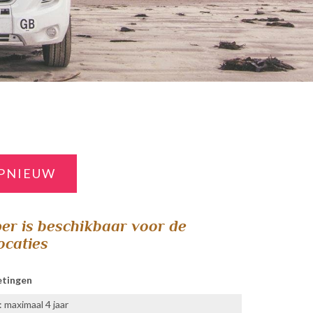
PNIEUW
r is beschikbaar voor de
ocaties
etingen
 maximaal 4 jaar