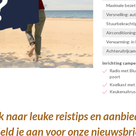
Maximale bezet
Versnelling: au
Stuurbekrachtig
Airconditioning
Verwarming: in
Achteruitrijcam
Inrichting campe
Radio met Blu
poort
Koelkast met 
Keukenuitrus
 naar leuke reistips en aanbi
ld je aan voor onze nieuwsbri