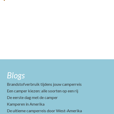
Blogs
Brandstofverbruik tijdens jouw camperreis
Een camper kiezen: alle soorten op een rij
De eerste dag met de camper
Kamperen in Amerika
De ultieme camperreis door West-Amerika