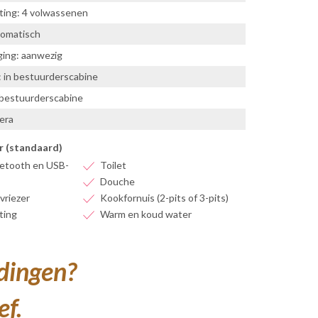
ting: 4 volwassenen
tomatisch
ing: aanwezig
: in bestuurderscabine
 bestuurderscabine
era
r (standaard)
etooth en USB-
Toilet
Douche
vriezer
Kookfornuis (2-pits of 3-pits)
ting
Warm en koud water
edingen?
ef.