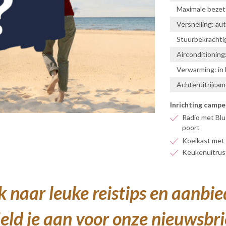
Maximale bezet
Versnelling: au
Stuurbekrachtig
Airconditioning
Verwarming: in
Achteruitrijcam
Inrichting campe
Radio met Blu
poort
Koelkast met 
Keukenuitrus
 naar leuke reistips en aanbi
ld je aan voor onze nieuwsbri