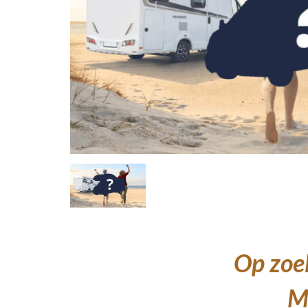
Op zoek
Me