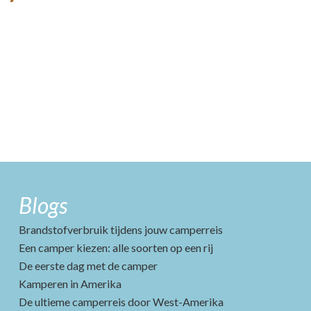
Blogs
Brandstofverbruik tijdens jouw camperreis
Een camper kiezen: alle soorten op een rij
De eerste dag met de camper
Kamperen in Amerika
De ultieme camperreis door West-Amerika