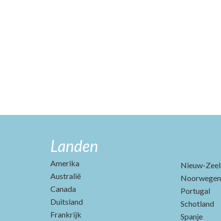
Landen
Amerika
Nieuw-Zeel
Australië
Noorwegen
Canada
Portugal
Duitsland
Schotland
Frankrijk
Spanje