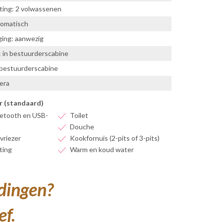
ting: 2 volwassenen
tomatisch
ing: aanwezig
: in bestuurderscabine
 bestuurderscabine
era
r (standaard)
etooth en USB-
Toilet
Douche
vriezer
Kookfornuis (2-pits of 3-pits)
ting
Warm en koud water
edingen?
ef.