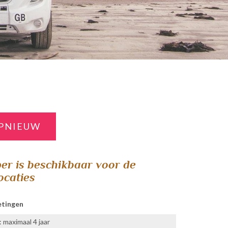
PNIEUW
r is beschikbaar voor de
ocaties
etingen
 maximaal 4 jaar