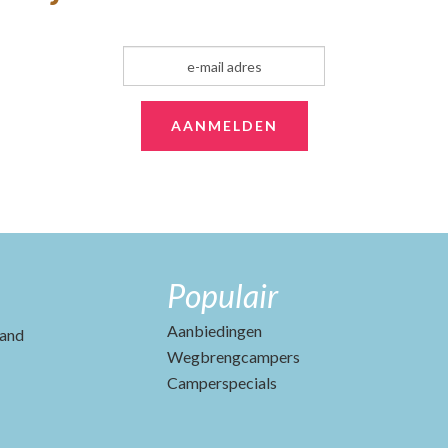
Populair
Aanbiedingen
and
Wegbrengcampers
Camperspecials