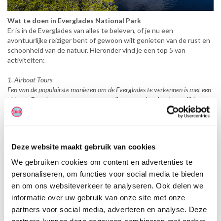
Wat te doen in Everglades National Park
Er is in de Everglades van alles te beleven, of je nu een
avontuurlijke reiziger bent of gewoon wilt genieten van de rust en
schoonheid van de natuur. Hieronder vind je een top 5 van
activiteiten:
1. Airboat Tours
Een van de populairste manieren om de Everglades te verkennen is met een
airboat. Deze boten met een grote ventilator aan de achterkant glijden
over het water en brengen je diep het moeras in, waar je alligators en
andere wilde dieren van dichtbij kunt zien.
2. 1000 Island Boat Tour
Deze website maakt gebruik van cookies
Voor een unieke ervaring kun je de 1000 Island Boat Tour doen. Deze
boottocht neemt je mee door het mangrove- en eilandgebied van de
We gebruiken cookies om content en advertenties te
Everglades, waar je de kans krijgt om verschillende wilde dieren te zien en
personaliseren, om functies voor social media te bieden
het adembenemende uitzicht over de waterwegen te genieten. Het is een
en om ons websiteverkeer te analyseren. Ook delen we
fantastische manier om het rustige en ongerepte landschap van de
informatie over uw gebruik van onze site met onze
Everglades te verkennen.
partners voor social media, adverteren en analyse. Deze
3. Wandelen en Fietsen