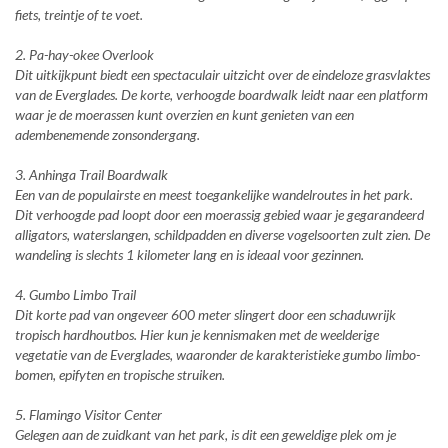
fiets, treintje of te voet.
2. Pa-hay-okee Overlook
Dit uitkijkpunt biedt een spectaculair uitzicht over de eindeloze grasvlaktes
van de Everglades. De korte, verhoogde boardwalk leidt naar een platform
waar je de moerassen kunt overzien en kunt genieten van een
adembenemende zonsondergang.
3. Anhinga Trail Boardwalk
Een van de populairste en meest toegankelijke wandelroutes in het park.
Dit verhoogde pad loopt door een moerassig gebied waar je gegarandeerd
alligators, waterslangen, schildpadden en diverse vogelsoorten zult zien. De
wandeling is slechts 1 kilometer lang en is ideaal voor gezinnen.
4. Gumbo Limbo Trail
Dit korte pad van ongeveer 600 meter slingert door een schaduwrijk
tropisch hardhoutbos. Hier kun je kennismaken met de weelderige
vegetatie van de Everglades, waaronder de karakteristieke gumbo limbo-
bomen, epifyten en tropische struiken.
5. Flamingo Visitor Center
Gelegen aan de zuidkant van het park, is dit een geweldige plek om je