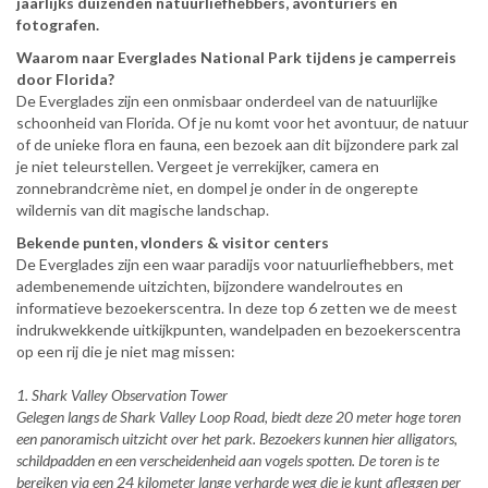
jaarlijks duizenden natuurliefhebbers, avonturiers en
fotografen.
Waarom naar Everglades National Park tijdens je camperreis
door Florida?
De Everglades zijn een onmisbaar onderdeel van de natuurlijke
schoonheid van Florida. Of je nu komt voor het avontuur, de natuur
of de unieke flora en fauna, een bezoek aan dit bijzondere park zal
je niet teleurstellen. Vergeet je verrekijker, camera en
zonnebrandcrème niet, en dompel je onder in de ongerepte
wildernis van dit magische landschap.
Bekende punten, vlonders & visitor centers
De Everglades zijn een waar paradijs voor natuurliefhebbers, met
adembenemende uitzichten, bijzondere wandelroutes en
informatieve bezoekerscentra. In deze top 6 zetten we de meest
indrukwekkende uitkijkpunten, wandelpaden en bezoekerscentra
op een rij die je niet mag missen:
1. Shark Valley Observation Tower
Gelegen langs de Shark Valley Loop Road, biedt deze 20 meter hoge toren
een panoramisch uitzicht over het park. Bezoekers kunnen hier alligators,
schildpadden en een verscheidenheid aan vogels spotten. De toren is te
bereiken via een 24 kilometer lange verharde weg die je kunt afleggen per