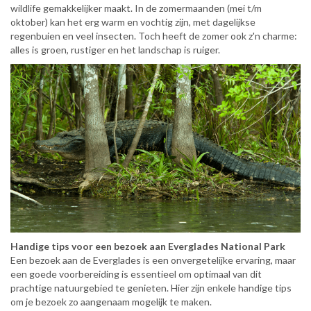
wildlife gemakkelijker maakt. In de zomermaanden (mei t/m
oktober) kan het erg warm en vochtig zijn, met dagelijkse
regenbuien en veel insecten. Toch heeft de zomer ook z'n charme:
alles is groen, rustiger en het landschap is ruiger.
Handige tips voor een bezoek aan Everglades National Park
Een bezoek aan de Everglades is een onvergetelijke ervaring, maar
een goede voorbereiding is essentieel om optimaal van dit
prachtige natuurgebied te genieten. Hier zijn enkele handige tips
om je bezoek zo aangenaam mogelijk te maken.