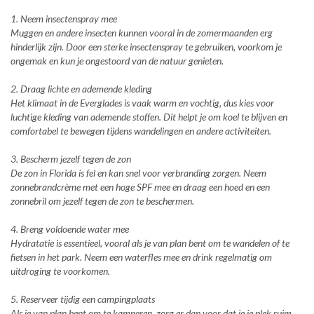
1. Neem insectenspray mee
Muggen en andere insecten kunnen vooral in de zomermaanden erg
hinderlijk zijn. Door een sterke insectenspray te gebruiken, voorkom je
ongemak en kun je ongestoord van de natuur genieten.
2. Draag lichte en ademende kleding
Het klimaat in de Everglades is vaak warm en vochtig, dus kies voor
luchtige kleding van ademende stoffen. Dit helpt je om koel te blijven en
comfortabel te bewegen tijdens wandelingen en andere activiteiten.
3. Bescherm jezelf tegen de zon
De zon in Florida is fel en kan snel voor verbranding zorgen. Neem
zonnebrandcrème met een hoge SPF mee en draag een hoed en een
zonnebril om jezelf tegen de zon te beschermen.
4. Breng voldoende water mee
Hydratatie is essentieel, vooral als je van plan bent om te wandelen of te
fietsen in het park. Neem een waterfles mee en drink regelmatig om
uitdroging te voorkomen.
5. Reserveer tijdig een campingplaats
Als je van plan bent om te kamperen, zorg er dan voor dat je je plek ruim