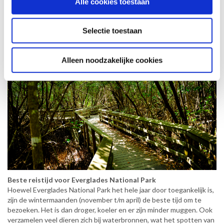
Alle cookies toestaan
er ook mogelijkheden voor boondocking, waarbij je met een
zelfvoorzienende camper op afgelegen plekken in en rond het park
kunt overnachten. Let op! Voor boondocking in de wildernis van
Selectie toestaan
het park is een speciale
Wilderness Camping Permit
vereist.
Alleen noodzakelijke cookies
Beste reistijd voor Everglades National Park
Hoewel Everglades National Park het hele jaar door toegankelijk is,
zijn de wintermaanden (november t/m april) de beste tijd om te
bezoeken. Het is dan droger, koeler en er zijn minder muggen. Ook
verzamelen veel dieren zich bij waterbronnen, wat het spotten van