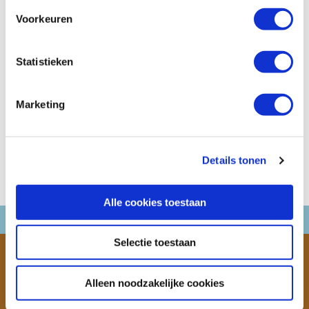
info@victoriacamperholidays.nl
Voorkeuren
Statistieken
Marketing
Details tonen
Alle cookies toestaan
Selectie toestaan
ALGEMENE VOORWAARDEN
DISCLAIMER
PRIVACY
CONTACT
OVER ONS
FAQ
CAMPERVERHUURDERS
INSTAGRAM
Alleen noodzakelijke cookies
FACEBOOK
TOEGANKELIJKHEID