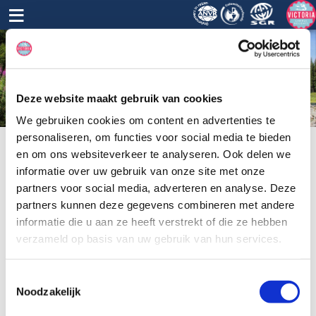
≡
Deze website maakt gebruik van cookies
We gebruiken cookies om content en advertenties te
personaliseren, om functies voor social media te bieden
en om ons websiteverkeer te analyseren. Ook delen we
informatie over uw gebruik van onze site met onze
De aanvraag is in behandeling genomen.
partners voor social media, adverteren en analyse. Deze
Wij streven ernaar binnen 1 werkdag en uiterlijk 2 werkdagen een
partners kunnen deze gegevens combineren met andere
offerte te sturen. Het kan gebeuren dat de offerte in de folder van
informatie die u aan ze heeft verstrekt of die ze hebben
Ongewenste e-mails terecht is gekomen. Hou deze folder ook
even in de gaten of laat het ons weten als je niets hebt ontvangen
verzameld op basis van uw gebruik van hun services.
binnen de 2 werkdagen.
Toestemmingsselectie
Heb je in de tussentijd vragen? Aarzel dan niet om contact met ons
Noodzakelijk
op te nemen.
Wij zijn telefonisch bereikbaar op 072-2010175 en ook via e-mail