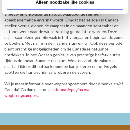
Alleen noodzakelijke cookies
december en januari te boeken. Het vroege voorjaar is een
prachtige tijd om Canada te verkennen, met zijn smeltende
sneeuw en ontwakende natuur, waardoor de reis een
adembenemende ervaring wordt. Omdat het seizoen in Canada
sneller over is, dienen de campers in de maanden september en
oktober weer naar de winterstalling gebracht te worden. Deze
najaarsaanbiedingen zijn vaak in het voorjaar en begin van de zomer
te boeken. Met name in de maanden juni en juli. Ook deze periode
biedt prachtige mogelijkheden om de Canadese natuur te
ontdekken. In het Oosten geniet je van prachtige herfstkleuren
tijdens de Indian Summer en in het Westen vindt de zalmtrek
plaats. Tijdens dit natuurfenomeen kan je beren en roofvogels
spotten die hun avondmaal proberen de scoren.
Wil je meer informatie over wegbrengcampers door Amerika en/of
Canada? Ga dan naar onze
informatiepagina over
wegbrengcampers
.