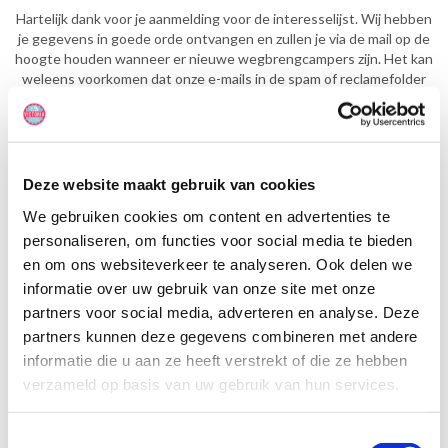
Hartelijk dank voor je aanmelding voor de interesselijst. Wij hebben
je gegevens in goede orde ontvangen en zullen je via de mail op de
hoogte houden wanneer er nieuwe wegbrengcampers zijn. Het kan
weleens voorkomen dat onze e-mails in de spam of reclamefolder
terecht komen. Houd deze de komende tijd dan ook even in de
gaten.
Heb je in de tussentijd vragen? Aarzel dan niet om contact met ons
op te nemen.
Deze website maakt gebruik van cookies
Wij zijn telefonisch bereikbaar op 072-2010175 en via e-mail
We gebruiken cookies om content en advertenties te
info@victoriacamperholidays.nl
personaliseren, om functies voor social media te bieden
en om ons websiteverkeer te analyseren. Ook delen we
Wegbrengcampers in Amerika
informatie over uw gebruik van onze site met onze
partners voor social media, adverteren en analyse. Deze
en Canada: beschikbaarheid en
partners kunnen deze gegevens combineren met andere
vertrekperiodes
informatie die u aan ze heeft verstrekt of die ze hebben
verzameld op basis van uw gebruik van hun services.
Voor avonturiers die dromen van een roadtrip door de uitgestrekte
landschappen van Amerika en Canada, zijn wegbrengcampers een
Toestemmingsselectie
ideale en voordelige manier om deze droom werkelijkheid te maken.