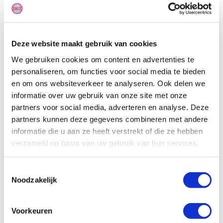
heeft een bed-dinette voor 2 personen en een stoel die kan
worden omgebouwd tot bed voor een kind. In het voertuig is een
klein keukentje aanwezig en een douche/toiletcabine.
Deze website maakt gebruik van cookies
We gebruiken cookies om content en advertenties te
personaliseren, om functies voor social media te bieden
en om ons websiteverkeer te analyseren. Ook delen we
informatie over uw gebruik van onze site met onze
partners voor social media, adverteren en analyse. Deze
partners kunnen deze gegevens combineren met andere
informatie die u aan ze heeft verstrekt of die ze hebben
verzameld op basis van uw gebruik van hun services.
Toestemmingsselectie
Noodzakelijk
Voorkeuren
Specificaties, tekeningen en plattegrond van de camper zijn