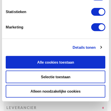
Specificaties, tekeningen en plattegrond van de camper zijn
slechts ter illustratie. De aangegeven hoeveelheid bedden is geen
Statistieken
garantie dat de maximale bezetting voldoende comfortabel is.
Afmetingen en het interieur kunnen in werkelijkheid afwijken van
beschrijving en tekeningen en ook tussentijds gewijzigd worden.
Marketing
SPECIFICATIES CAMPER
UITRUSTING CAMPER
Details tonen
INCLUSIEF/EXCLUSIEF
Alle cookies toestaan
VERZEKERINGEN
VOORWAARDEN
Selectie toestaan
SPECIALS
Alleen noodzakelijke cookies
TOESLAGEN
LEVERANCIER