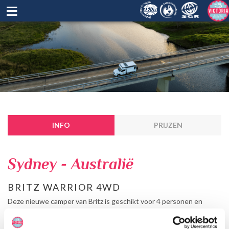
≡
INFO
PRIJZEN
Sydney - Australië
BRITZ WARRIOR 4WD
Deze nieuwe camper van Britz is geschikt voor 4 personen en
perfect voor avonturiers! De camper beschikt over 2 tenten op het
dak. Koken doe je in de buitenkeuken terwijl je geniet in de natuur!