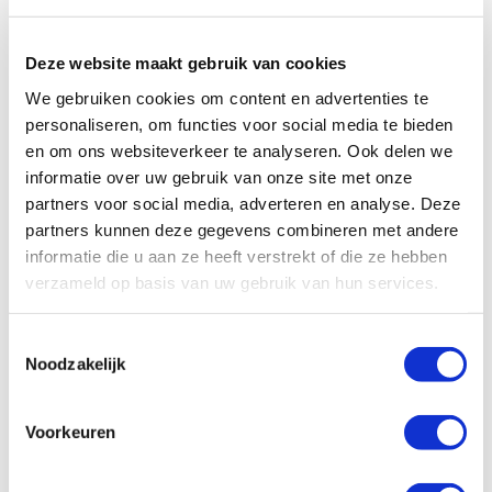
Deze website maakt gebruik van cookies
We gebruiken cookies om content en advertenties te
personaliseren, om functies voor social media te bieden
en om ons websiteverkeer te analyseren. Ook delen we
informatie over uw gebruik van onze site met onze
partners voor social media, adverteren en analyse. Deze
partners kunnen deze gegevens combineren met andere
informatie die u aan ze heeft verstrekt of die ze hebben
verzameld op basis van uw gebruik van hun services.
Toestemmingsselectie
Noodzakelijk
Specificaties, tekeningen en plattegrond van de camper zijn
Voorkeuren
slechts ter illustratie. De aangegeven hoeveelheid bedden is geen
garantie dat de maximale bezetting voldoende comfortabel is.
Afmetingen en het interieur kunnen in werkelijkheid afwijken van