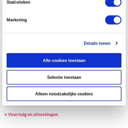
Statistieken
beschrijving en tekeningen en ook tussentijds gewijzigd worden.
SPECIFICATIES CAMPER
Marketing
UITRUSTING CAMPER
INCLUSIEF/EXCLUSIEF
Details tonen
VERZEKERINGEN
Alle cookies toestaan
VOORWAARDEN
Selectie toestaan
SPECIALS
TOESLAGEN
Alleen noodzakelijke cookies
LEVERANCIER
+
Voertuig en afmetingen