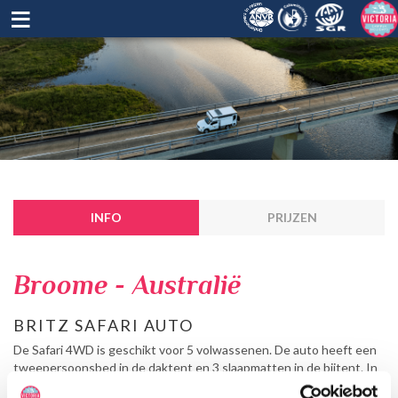
≡
INFO
PRIJZEN
Broome - Australië
BRITZ SAFARI AUTO
De Safari 4WD is geschikt voor 5 volwassenen. De auto heeft een
tweepersoonsbed in de daktent en 3 slaapmatten in de bijtent. In
de auto kunnen 2 kinderstoeltjes of stoelverhogers geplaatst