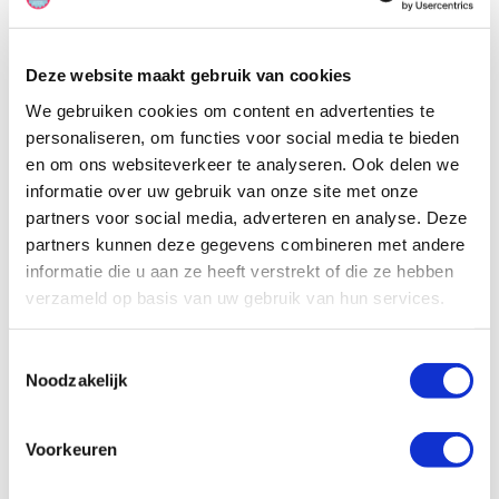
worden.
Deze website maakt gebruik van cookies
We gebruiken cookies om content en advertenties te
personaliseren, om functies voor social media te bieden
en om ons websiteverkeer te analyseren. Ook delen we
informatie over uw gebruik van onze site met onze
partners voor social media, adverteren en analyse. Deze
partners kunnen deze gegevens combineren met andere
informatie die u aan ze heeft verstrekt of die ze hebben
verzameld op basis van uw gebruik van hun services.
Toestemmingsselectie
Noodzakelijk
Voorkeuren
Specificaties, tekeningen en plattegrond van de camper zijn
slechts ter illustratie. De aangegeven hoeveelheid bedden is geen
garantie dat de maximale bezetting voldoende comfortabel is.