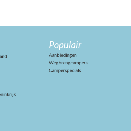
Populair
Aanbiedingen
and
Wegbrengcampers
Camperspecials
ninkrijk