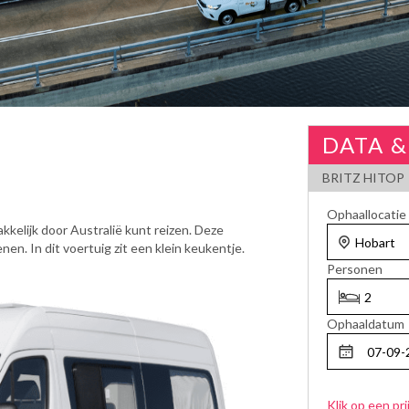
DATA &
BRITZ HITOP
Ophaallocatie
elijk door Australië kunt reizen. Deze
n. In dit voertuig zit een klein keukentje.
Personen
Ophaaldatum
Klik op een pri