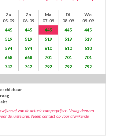
Za
Zo
Ma
Di
Wo
05-09
06-09
07-09
08-09
09-09
445
445
445
445
445
519
519
519
519
519
594
594
610
610
610
668
668
701
701
701
742
742
792
792
792
beschikbaar
raag
oekt
 wijken af van de actuele camperprijzen. Vraag daarom
voor de juiste prijs. Neem contact op voor afwijkende