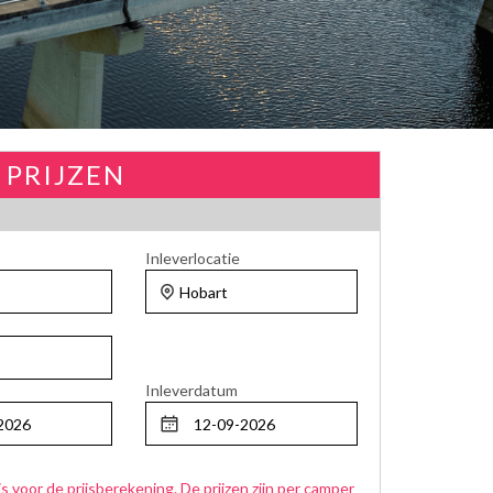
 PRIJZEN
Inleverlocatie
Inleverdatum
js voor de prijsberekening. De prijzen zijn per camper