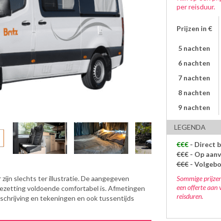
per reisduur.
Prijzen in €
5 nachten
6 nachten
7 nachten
8 nachten
9 nachten
LEGENDA
€€€
- Direct 
€€€
- Op aanv
€€€
- Volgeb
Sommige prijzen
zijn slechts ter illustratie. De aangegeven
een offerte aan 
bezetting voldoende comfortabel is. Afmetingen
reisduren.
eschrijving en tekeningen en ook tussentijds