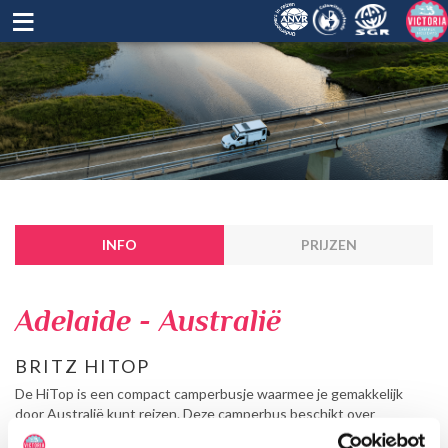
≡
INFO
PRIJZEN
Adelaide - Australië
BRITZ HITOP
De HiTop is een compact camperbusje waarmee je gemakkelijk
door Australië kunt reizen. Deze camperbus beschikt over
slaapplaatsen voor 2 volwassenen. In dit voertuig zit een klein