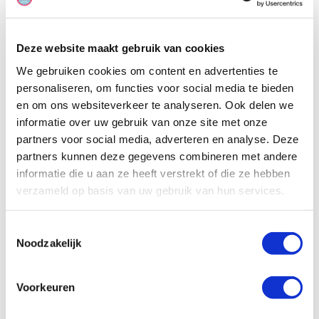
keukentje.
Deze website maakt gebruik van cookies
We gebruiken cookies om content en advertenties te
personaliseren, om functies voor social media te bieden
en om ons websiteverkeer te analyseren. Ook delen we
informatie over uw gebruik van onze site met onze
partners voor social media, adverteren en analyse. Deze
partners kunnen deze gegevens combineren met andere
informatie die u aan ze heeft verstrekt of die ze hebben
verzameld op basis van uw gebruik van hun services.
Toestemmingsselectie
Noodzakelijk
Voorkeuren
Specificaties, tekeningen en plattegrond van de camper zijn
slechts ter illustratie. De aangegeven hoeveelheid bedden is geen
garantie dat de maximale bezetting voldoende comfortabel is.