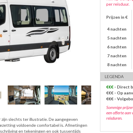
per reisduur.
Prijzen in €
4 nachten
5 nachten
6 nachten
7 nachten
8 nachten
LEGENDA
€€€
- Direct 
€€€
- Op aanv
€€€
- Volgeb
Sommige prijzen
een offerte aan 
reisduren.
zijn slechts ter illustratie. De aangegeven
bezetting voldoende comfortabel is. Afmetingen
eschrijving en tekeningen en ook tussentijds