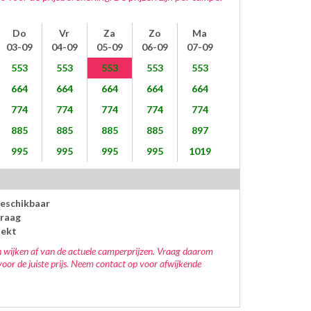
Do
Vr
Za
Zo
Ma
03-09
04-09
05-09
06-09
07-09
553
553
553
553
553
664
664
664
664
664
774
774
774
774
774
885
885
885
885
897
995
995
995
995
1019
beschikbaar
raag
oekt
 wijken af van de actuele camperprijzen. Vraag daarom
voor de juiste prijs. Neem contact op voor afwijkende