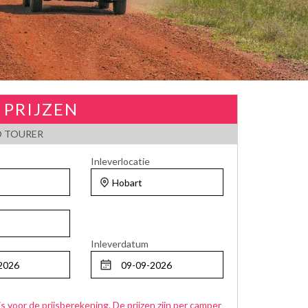
 PRIJZEN
O TOURER
Inleverlocatie
Inleverdatum
js voor de prijsberekening. De prijzen zijn per camper