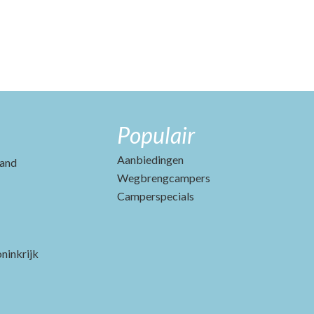
Populair
Aanbiedingen
and
Wegbrengcampers
Camperspecials
ninkrijk