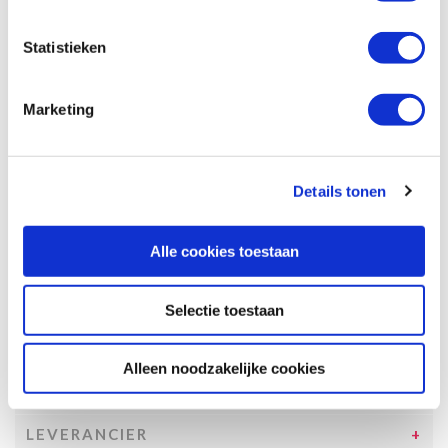
Specificaties, tekeningen en plattegrond van de camper zijn
slechts ter illustratie. De aangegeven hoeveelheid bedden is geen
Statistieken
garantie dat de maximale bezetting voldoende comfortabel is.
Afmetingen en het interieur kunnen in werkelijkheid afwijken van
beschrijving en tekeningen en ook tussentijds gewijzigd worden.
Marketing
SPECIFICATIES CAMPER
UITRUSTING CAMPER
Details tonen
INCLUSIEF/EXCLUSIEF
Alle cookies toestaan
VERZEKERINGEN
VOORWAARDEN
Selectie toestaan
SPECIALS
Alleen noodzakelijke cookies
TOESLAGEN
LEVERANCIER