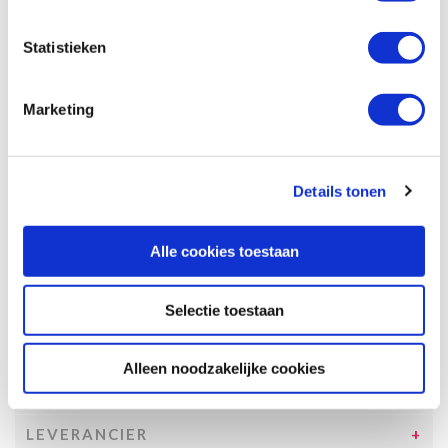
Specificaties, tekeningen en plattegrond van de camper zijn
slechts ter illustratie. De aangegeven hoeveelheid bedden is geen
Statistieken
garantie dat de maximale bezetting voldoende comfortabel is.
Afmetingen en het interieur kunnen in werkelijkheid afwijken van
beschrijving en tekeningen en ook tussentijds gewijzigd worden.
Marketing
SPECIFICATIES CAMPER
UITRUSTING CAMPER
Details tonen
INCLUSIEF/EXCLUSIEF
Alle cookies toestaan
VERZEKERINGEN
VOORWAARDEN
Selectie toestaan
SPECIALS
Alleen noodzakelijke cookies
TOESLAGEN
LEVERANCIER