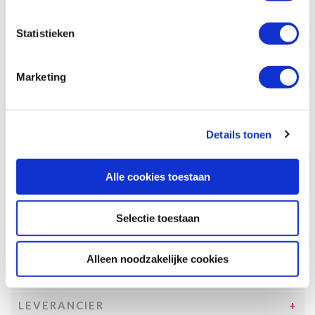
Specificaties, tekeningen en plattegrond van de camper zijn
slechts ter illustratie. De aangegeven hoeveelheid bedden is geen
Statistieken
garantie dat de maximale bezetting voldoende comfortabel is.
Afmetingen en het interieur kunnen in werkelijkheid afwijken van
beschrijving en tekeningen en ook tussentijds gewijzigd worden.
Marketing
SPECIFICATIES CAMPER
UITRUSTING CAMPER
Details tonen
INCLUSIEF/EXCLUSIEF
Alle cookies toestaan
VERZEKERINGEN
VOORWAARDEN
Selectie toestaan
SPECIALS
Alleen noodzakelijke cookies
TOESLAGEN
LEVERANCIER