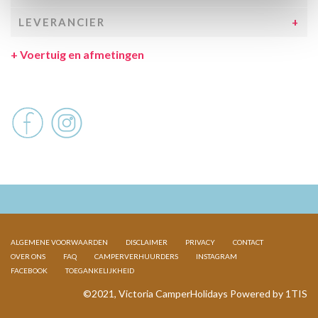
LEVERANCIER
+
Voertuig en afmetingen
ALGEMENE VOORWAARDEN
DISCLAIMER
PRIVACY
CONTACT
OVER ONS
FAQ
CAMPERVERHUURDERS
INSTAGRAM
FACEBOOK
TOEGANKELIJKHEID
©2021, Victoria CamperHolidays Powered by
1TIS