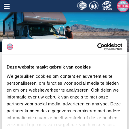
≡
Deze website maakt gebruik van cookies
We gebruiken cookies om content en advertenties te
Camperspecials
personaliseren, om functies voor social media te bieden
en om ons websiteverkeer te analyseren. Ook delen we
informatie over uw gebruik van onze site met onze
Huur een van de camperspecials van Apollo USA en profiteer van
partners voor social media, adverteren en analyse. Deze
de voordelige prijzen. De voordelige aanbiedingen wil je toch niet
partners kunnen deze gegevens combineren met andere
missen?! Hieronder vind je het huidige aanbod. Wil je meer
informatie die u aan ze heeft verstrekt of die ze hebben
informatie, persoonlijk advies of een offerte? Bel 072-2010175 of
verzameld op basis van uw gebruik van hun services.
klik hier
. Wij nemen dan per omgaande contact met je op.