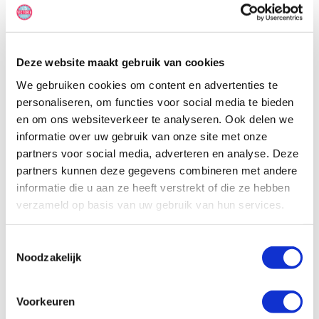
(3 volwassenen en 2 kinderen). Deze motorhome heeft een bed in
de cabover, een vast 2-persoonsbed achterin de camper en de
dinette kan omgebouwd worden tot een 1-persoonsbed.
Deze website maakt gebruik van cookies
We gebruiken cookies om content en advertenties te
personaliseren, om functies voor social media te bieden
en om ons websiteverkeer te analyseren. Ook delen we
informatie over uw gebruik van onze site met onze
partners voor social media, adverteren en analyse. Deze
partners kunnen deze gegevens combineren met andere
informatie die u aan ze heeft verstrekt of die ze hebben
verzameld op basis van uw gebruik van hun services.
Toestemmingsselectie
Noodzakelijk
Voorkeuren
Specificaties, tekeningen en plattegrond van de camper zijn