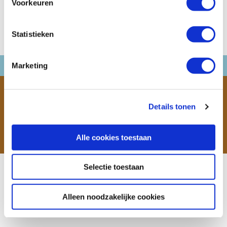
Voorkeuren
BEKIJK ONS CAMPERAANBOD
Statistieken
Marketing
ALGEMENE VOORWAARDEN
DISCLAIMER
PRIVACY
CONTACT
Details tonen
OVER ONS
FAQ
CAMPERVERHUURDERS
INSTAGRAM
FACEBOOK
TOEGANKELIJKHEID
©2021, Victoria CamperHolidays Powered by
1TIS
Alle cookies toestaan
Selectie toestaan
Alleen noodzakelijke cookies